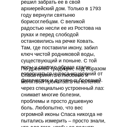
решил забрать ее в свой
архиерейский дом. Только в 1793
году вернули святыню
борисоглебцам. С великой
радостью несли ее из Ростова на
руках и перед слободой
остановились на речке Ковать.
Там, где поставили икону, забил
ключ чистой родниковой воды,
существующий и поныне. С той
поры у святого образа стали
По древней традиции, под образом
совершаться чудеса исцелений от
Спаса принято с любовью и
физических и духовных болезней.
молитвой проползать на коленях
через специально устроенный лаз:
снимает многие болезни,
проблемы и просто душевную
боль. Любопытно, что вес
огромной иконы Спаса никогда не
пытались измерить – просто знали,