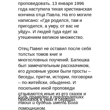
проповедовать. 13 января 1996
года наступила тихая христианская
кончина отца Павла. На его могиле
написано: «Где родился, там и
пригодился, а умру, от вас не
уйду». И людей туда едет за
утешением великое множество.
Отец Павел не оставил после себя
толстых томов книг и
многословных поучений. Батюшка
был замечательным рассказчиком,
его духовные уроки были просты –
беседы, притчи, истории, поговорки
– по-житейски, обыденно. И
посильнее иной проповеди
отзываются иные из его сказок и
Будь праведен в предприятиях
присказок в умах и сердцах.
твоих и будешь иметь Бога
помощником.