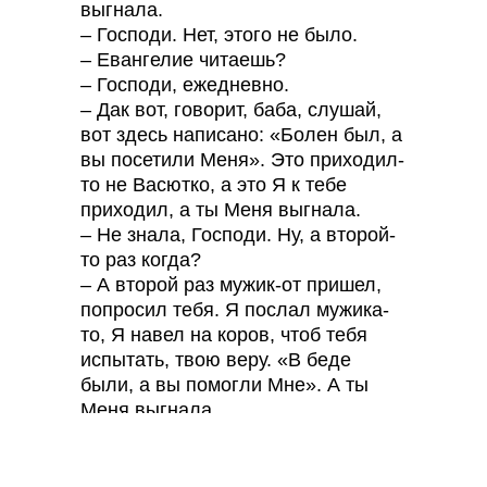
выгнала.
– Господи. Нет, этого не было.
– Евангелие читаешь?
– Господи, ежедневно.
– Дак вот, говорит, баба, слушай,
вот здесь написано: «Болен был, а
вы посетили Меня». Это приходил-
то не Васютко, а это Я к тебе
приходил, а ты Меня выгнала.
– Не знала, Господи. Ну, а второй-
то раз когда?
– А второй раз мужик-от пришел,
попросил тебя. Я послал мужика-
то, Я навел на коров, чтоб тебя
испытать, твою веру. «В беде
были, а вы помогли Мне». А ты
Меня выгнала.
– Господи, не знала!
А третий раз когда, Господи?
– А третий-то раз приходил опять Я