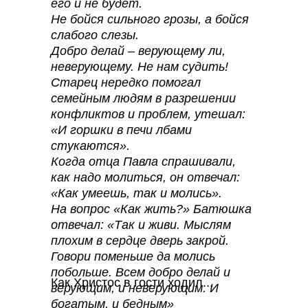
его и не будет.
Не бойся сильного грозы, а бойся
слабого слезы.
Добро делай – верующему ли,
неверующему. Не нам судить!
Старец нередко помогал
семейным людям в разрешении
конфликтов и проблем, утешал:
«И горшки в печи лбами
стукаются».
Когда отца Павла спрашивали,
как надо молиться, он отвечал:
«Как умеешь, так и молись».
На вопрос «Как жить?» Батюшка
отвечал: «Так и живи. Мыслям
плохим в сердце дверь закрой.
Говори поменьше да молись
побольше. Всем добро делай и
Как Христос в гости ходил...
верующим, и неверующим. И
богатым, и бедным»