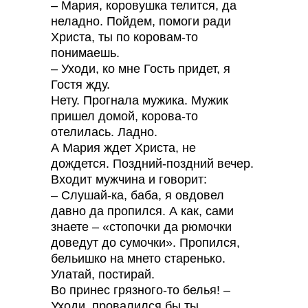
– Мария, коровушка телится, да
неладно. Пойдем, помоги ради
Христа, ты по коровам-то
понимаешь.
– Уходи, ко мне Гость придет, я
Гостя жду.
Нету. Прогнала мужика. Мужик
пришел домой, корова-то
отелилась. Ладно.
А Мария ждет Христа, не
дождется. Поздний-поздний вечер.
Входит мужчина и говорит:
– Слушай-ка, баба, я овдовел
давно да пропился. А как, сами
знаете – «стопочки да рюмочки
доведут до сумочки». Пропился,
бельишко на мнето старенько.
Улатай, постирай.
Во принес грязного-то белья! –
Уходи, провалился бы ты.