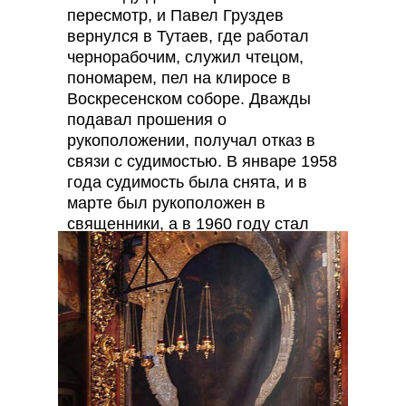
пересмотр, и Павел Груздев
вернулся в Тутаев, где работал
чернорабочим, служил чтецом,
пономарем, пел на клиросе в
Воскресенском соборе. Дважды
подавал прошения о
рукоположении, получал отказ в
связи с судимостью. В январе 1958
года судимость была снята, и в
марте был рукоположен в
священники, а в 1960 году стал
настоятелем в Свято-Троицком
храме (село Верхне-Никульское
Некоузского района Ярославской
области), где прослужил более 30
лет. В 1983 получил звание
архимандрита.