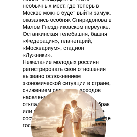
необычных мест, где теперь в
Москве можно будет выйти замуж,
оказались особняк Спиридонова в
Малом Гнездниковском переулке,
Останкинская телебашня, башня
«Федерация», планетарий,
«Москвариум», стадион
«Лужники».
Нежелание молодых россиян
регистрировать свои отношения
вызвано осложнением
экономической ситуации в стране,
снижением реальных доходов
населения. Сегодня люди
откладывают свои планы на брак
или предпочитают гражданское
сосуществование, а еще в тренде
гостевые браки.