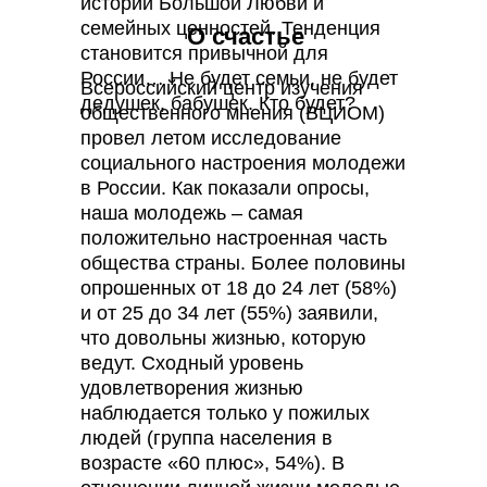
истории Большой Любви и
семейных ценностей. Тенденция
О счастье
становится привычной для
России… Не будет семьи, не будет
Всероссийский центр изучения
дедушек, бабушек. Кто будет?
общественного мнения (ВЦИОМ)
провел летом исследование
социального настроения молодежи
в России. Как показали опросы,
наша молодежь – самая
положительно настроенная часть
общества страны. Более половины
опрошенных от 18 до 24 лет (58%)
и от 25 до 34 лет (55%) заявили,
что довольны жизнью, которую
ведут. Сходный уровень
удовлетворения жизнью
наблюдается только у пожилых
людей (группа населения в
возрасте «60 плюс», 54%). В