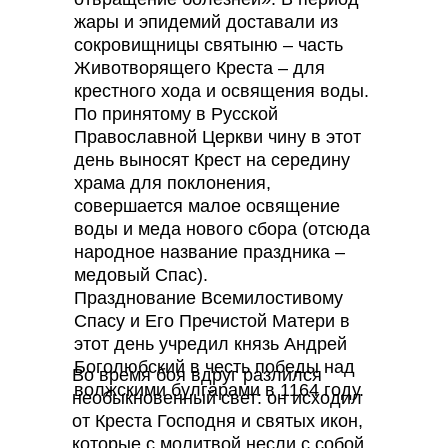
жары и эпидемий доставали из
сокровищницы святыню – часть
Животворящего Креста – для
крестного хода и освящения воды.
По принятому в Русской
Православной Церкви чину в этот
день выносят Крест на середину
храма для поклонения,
совершается малое освящение
воды и меда нового сбора (отсюда
народное название праздника –
медовый Спас).
Празднование Всемилостивому
Спасу и Его Пречистой Матери в
этот день учредил князь Андрей
Боголюбский в честь победы над
Во время боя вдруг разлился
волжскими булгарами в 1164 году.
необыкновенный свет: он исходил
от Креста Господня и святых икон,
которые с молитвой несли с собой