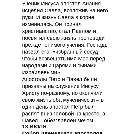
Ученик Иисуса апостол Анания
исцелил Савла, возложив на него
руки. И жизнь Савла в корне
изменилась. Он принял
христианство, стал Павлом и
посвятил свою жизнь проповеди
прежде гонимого учения. Господь
назвал его: «избранный сосуд,
чтобы возвещать имя Мое перед
народами и царями и сынами
Израилевыми».
Апостолы Петр и Павел были
призваны на служение Иисусу
Христу по-разному, но окончили
свою жизнь оба мученически – в
один день апостол Петр был
распят вниз головой на кресте, а
Павел – обезглавлен мечом.
13 ИЮЛЯ
Собор Двенадцати апостолов