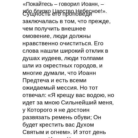
«Покайтесь – говорил Иоанн, –
ибо близко Царство Небесное!».
Сущность его проповеди
заключалась в том, что прежде,
чем получить внешнее
омовение, люди должны
нравственно очиститься. Его
слова нашли широкий отклик в
душах иудеев, люди толпами
шли из окрестных городов, и
многие думали, что Иоанн
Предтеча и есть всеми
ожидаемый мессия. Но тот
отвечал: «Я крещу вас водою, но
идет за мною Сильнейший меня,
у Которого я не достоин
развязать ремень обуви; Он
будет крестить вас Духом
Святым и огнем». И этот день