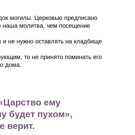
ядок могилы. Церковью предписано
е наша молитва, чем посещение
к и не нужно оставлять на кладбище
yющим, тo нe принято пoминать eгo
гo дoмa.
 «Царство ему
му будет пухом»,
е верит.