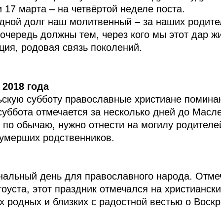
и 17 марта – на четвёртой неделе поста.
ной долг наш молитвенный – за наших родител
очередь должны тем, через кого мы этот дар ж
ия, родовая связь поколений.
 2018 года
ьскую субботу православные христиане помина
суббота отмечается за несколько дней до Масл
, по обычаю, нужно отнести на могилу родителе
 умерших родственников.
альный день для православного народа. Отмеч
оуста, этот праздник отмечался на христианск
 родных и близких с радостной вестью о Воск