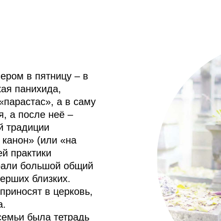
ером в пятницу – в
ая панихида,
«парастас», а в саму
я, а после неё –
й традиции
 канон» (или «на
ей практики
ирали большой общий
мерших близких.
приносят в церковь,
а.
семьи была тетрадь