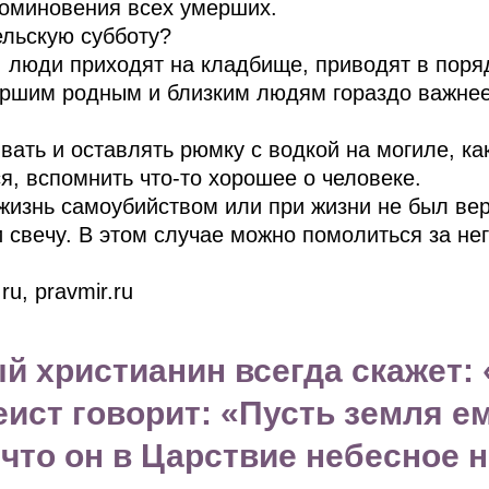
поминовения всех умерших.
ельскую субботу?
о, люди приходят на кладбище, приводят в пор
мершим родным и близким людям гораздо важне
вать и оставлять рюмку с водкой на могиле, ка
я, вспомнить что-то хорошее о человеке.
жизнь caмoyбийcтвoм или пpи жизни нe был вep
и cвeчy. В этом cлyчae можно пoмoлитьcя зa нe
u, pravmir.ru
 христианин всегда скажет:
еист говорит: «Пусть земля е
что он в Царствие небесное н