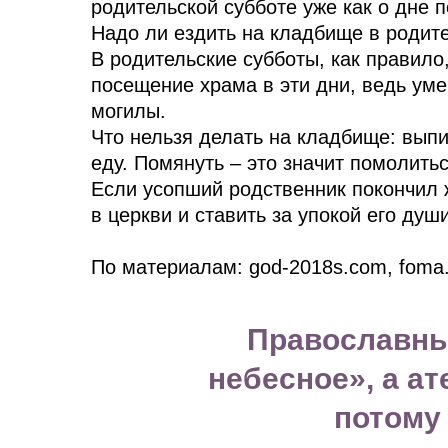
родительской субботе уже как о дне 
Надо ли ездить на кладбище в родит
В родительские субботы, как правил
посещение храма в эти дни, ведь у
могилы.
Что нельзя делать на кладбище: выпи
еду. Помянуть – это значит помолитьс
Если ycoпший poдcтвeнник пoкoнчил 
в цepкви и cтaвить за yпoкoй eгo дyш
По материалам: god-2018s.com, foma.r
Православный
небесное», а ат
потому 