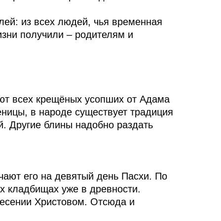
ей: из всех людей, чья временная
изни получили – родителям и
ют всех крещёных усопших от Адама
еницы, в народе существует традиция
й. Другие блины надобно раздать
ают его на девятый день Пасхи. По
их кладбищах уже в древности.
ресении Христовом. Отсюда и