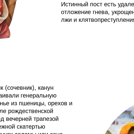
Истинный пост есть удале
отложение гнева, укроще
лжи и клятвопреступления
 (сочевник), канун
раивали генеральную
анье из пшеницы, орехов и
сле рождественской
ед вечерней трапезой
ежной скатертью