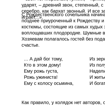
ударят, – древний звон, степенный, с 
серебро, как бархат звонный. И все з
С Рождественского сочельника начин
играет...».
позднее приуроченный к Рождеству 
костюмы, состоящие из самых худых з
воплощавших плодородие. Шумные вес
Хозяевам полагалось гостей без пода
счастье.
... А дай бог тому,
Из зер
Кто в этом дому!
Из пол
Ему рожь густа,
Надели
Рожь ужиниста!
И жить
Ему с колосу осьмина,
И бога
Как правило, у колядок нет авторов