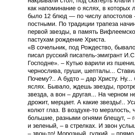
накрывали стол, под скатерть клали 
как напоминание о яслях, в которых 
было 12 блюд — по числу апостолов
постными. По традиции трапеза начи
первой звезды, в память Вифлеемско
пастухам рождение Христа.
«В сочельник, под Рождество, бывало
писал русский писатель-эмигрант И.
Господне». – Кутью варили из пшениц
чернослива, груши, шепталы... Стави
Почему?.. А будто – дар Христу. Ну...
яслях. Бывало, ждешь звезды, протре
звезда, а вон – другая... На черном н
дрожит, мерцает. А какие звезды!.. У
колют глаз. В воздухе-то мерзлость, 
большие, разными огнями блещут, – г
и зеленый, – в стрелках. И звон усл
– звон-то! Морозный, гулкий, – прямо