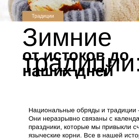
Традиции
Зимние
от истоков до
традиции
наших дней
Национальные обряды и традиции –
Они неразрывно связаны с календа
праздники, которые мы привыкли с
языческие корни. Все в нашей исто