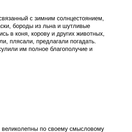
 связанный с зимним солнцестоянием,
ски, бороды из льна и шутливые
ь в коня, корову и других животных,
и, плясали, предлагали погадать.
 сулили им полное благополучие и
но великолепны по своему смысловому