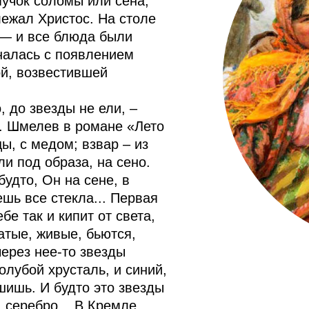
пучок соломы или сена,
лежал Христос. На столе
 — и все блюда были
налась с появлением
й, возвестившей
, до звезды не ели, –
С. Шмелев в романе «Лето
ы, с медом; взвар – из
ли под образа, на сено.
 будто, Он на сене, в
шь все стекла... Первая
ебе так и кипит от света,
сатые, живые, бьются,
через нее-то звезды
олубой хрусталь, и синий,
ышишь. И будто это звезды
, серебро... В Кремле