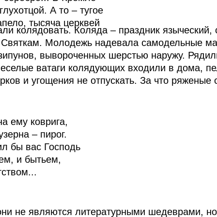
глухотцой. А то – тугое
апело, тысяча церквей
али колядовать. Коляда – праздник языческий,
и Святкам. Молодежь надевала самодельные ма
ипунов, вывороченных шерстью наружу. Рядилис
елые ватаги колядующих входили в дома, пел
рков и угощения не отпускать. За что ряженые
на ему коврига,
узерна – пирог.
л бы вас Господь
ем, и бытьем,
тством...
, они не являются литературными шедеврами, 