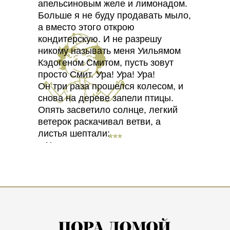
апельсиновым желе и лимонадом.
Больше я не буду продавать мыло,
а вместо этого открою
кондитерскую. И не разрешу
никому называть меня Уильямом
Кэдогеном Смитом, пусть зовут
просто Смит. Ура! Ура! Ура!
Он три раза прошелся колесом, и
снова на дереве запели птицы.
Опять засветило солнце, легкий
ветерок раскачивал ветви, а
листья шептали:
***
– Хочешь, хочешь, хочешь…