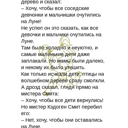
дерево и сказал:
– Хочу, чтобы все соседские
девчонки и мальчишки очутились
на Луне!
Не успел он это сказать, как все
девочки и мальчики очутились на
Луне.
Там было холодно и неуютно, и
самые маленькие дети даже
заплакали. Но мамы были далеко,
и некому их было утешить.
Как только исчезли дети, птицы на
волшебном дереве сразу смолкли.
А дрозд сказал, глядя прямо на
мистера Смита:
– Хочу, чтобы все дети вернулись!
Но мистер Кэдоген Смит перебил
его:
– Нет, хочу, чтобы они оставались
на Луне.