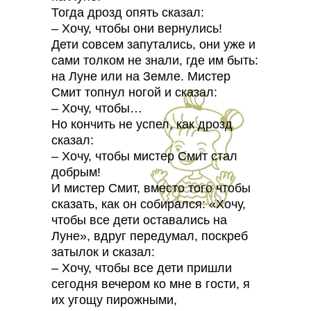
Тогда дрозд опять сказал:
– Хочу, чтобы они вернулись!
Дети совсем запутались, они уже и
сами толком не знали, где им быть:
на Луне или на Земле. Мистер
Смит топнул ногой и сказал:
– Хочу, чтобы…
Но кончить не успел, как дрозд
сказал:
– Хочу, чтобы мистер Смит стал
добрым!
И мистер Смит, вместо того чтобы
сказать, как он собирался: «Хочу,
чтобы все дети оставались на
Луне», вдруг передумал, поскреб
затылок и сказал:
– Хочу, чтобы все дети пришли
сегодня вечером ко мне в гости, я
их угощу пирожными,