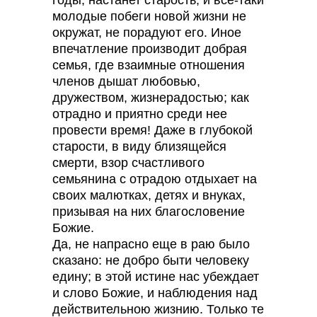
годы, настанет старость, и все-таки
молодые побеги новой жизни не
окружат, не порадуют его. Иное
впечатление производит добрая
семья, где взаимные отношения
членов дышат любовью,
дружеством, жизнерадостью; как
отрадно и приятно среди нее
провести время! Даже в глубокой
старости, в виду близящейся
смерти, взор счастливого
семьянина с отрадою отдыхает на
своих малютках, детях и внуках,
призывая на них благословение
Божие.
Да, не напрасно еще в раю было
сказано: не добро быти человеку
едину; в этой истине нас убеждает
и слово Божие, и наблюдения над
действительною жизнию. Только те