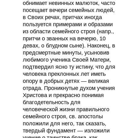
обнимает невинных малюток, часто
посещает вечери семейных людей,
в Своих речах, притчах иногда
пользуется примерами и образами
из области семейного строя (напр.,
притчи о званных на вечерю, 10
девах, о блудном сыне). Наконец, в
предсмертные минуты, усыновив
любимого ученика Своей Матери,
подтвердил ясно ту истину, что для
человека преклонных лет иметь
опору в добрых детях — великая
отрада. Проникнутые духом учения
Христова и прекрасно понимая
благодетельность для
человеческой жизни правильного
семейного строя, св. апостолы
положили для него, так сказать,
твердый фундамент — изложили
учение о таинстве брака, как