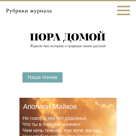
Рубрики журнала
Наше чтение
Аполлон Майков
Не говори, что нет спасенья,
Что ты в печалях изнемог:
Чем ночь темней, тем ярче звезды,