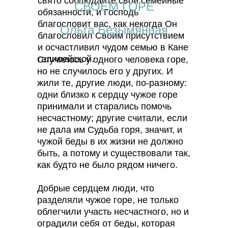
свято соблюдайте свои семейные
СВОЕМ ГОРЕ
обязанности, и Господь
благословит вас, как некогда Он
Ольга Безымянная
благословил Своим присутствием
и осчастливил чудом семью в Кане
галилейской.
Случилось у одного человека горе,
но не случилось его у других. И
жили те, другие люди, по-разному:
одни близко к сердцу чужое горе
принимали и старались помочь
несчастному; другие считали, если
не дала им Судьба горя, значит, и
чужой беды в их жизни не должно
быть, а потому и существовали так,
как будто не было рядом ничего.
Добрые сердцем люди, что
разделяли чужое горе, не только
облегчили участь несчастного, но и
оградили себя от беды, которая