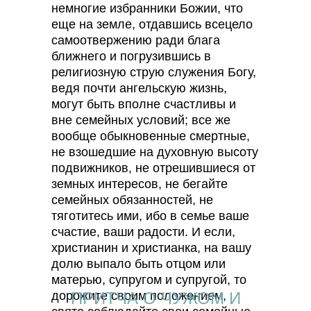
немногие избранники Божии, что
еще на земле, отдавшись всецело
самоотвержению ради блага
ближнего и погрузившись в
религиозную струю служения Богу,
ведя почти ангельскую жизнь,
могут быть вполне счастливы и
вне семейных условий; все же
вообще обыкновенные смертные,
не взошедшие на духовную высоту
подвижников, не отрешившиеся от
земных интересов, не бегайте
семейных обязанностей, не
тяготитесь ими, ибо в семье ваше
счастие, ваши радости. И если,
христианин и христианка, на вашу
долю выпало быть отцом или
матерью, супругом и супругой, то
дорожите своим положением,
ПРИТЧА О ЧУЖОМ И