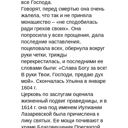
все Господа.
Говорят, перед смертью она очень
жалела, что так и не приняла
монашество – «не сподобилась
ради грехов своих». Она
попросила у всех прощения, дала
последние наставления,
поцеловала всех, обернула вокруг
руки четки, трижды
перекрестилась, и последними ее
словами были: «Слава Богу за все!
В руки Твои, Господи, предаю дух
мой». Скончалась Ульяна в январе
1604 г.
Церковь по заслугам оценила
жизненный подвиг праведницы, и в
1614 г. она под именем Иулиании
Лазаревской была причислена к
лику святых. Ее мощи почивают в
храме Благовещения Пресвятой