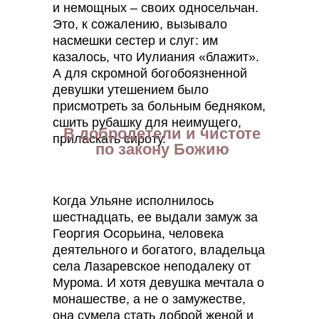
и немощных – своих односельчан.
Это, к сожалению, вызывало
насмешки сестер и слуг: им
казалось, что Иулиания «блажит».
А для скромной богобоязненной
девушки утешением было
присмотреть за больным бедняком,
сшить рубашку для неимущего,
В добродетели и чистоте
приласкать сироту.
по закону Божию
Когда Ульяне исполнилось
шестнадцать, ее выдали замуж за
Георгия Осорьина, человека
деятельного и богатого, владельца
села Лазаревское неподалеку от
Мурома. И хотя девушка мечтала о
монашестве, а не о замужестве,
она сумела стать доброй женой и