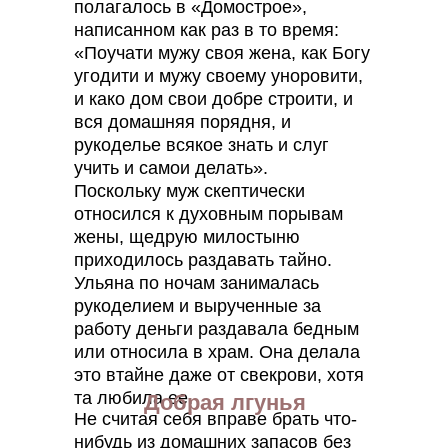
полагалось в «Домострое»,
написанном как раз в то время:
«Поучати мужу своя жена, как Богу
угодити и мужу своему уноровити,
и како дом свои добре строити, и
вся домашняя порядня, и
рукоделье всякое знать и слуг
учить и самои делать».
Поскольку муж скептически
относился к духовным порывам
жены, щедрую милостыню
приходилось раздавать тайно.
Ульяна по ночам занималась
рукоделием и вырученные за
работу деньги раздавала бедным
или относила в храм. Она делала
это втайне даже от свекрови, хотя
та любила ее.
Добрая лгунья
Не считая себя вправе брать что-
нибудь из домашних запасов без