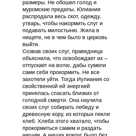
размеры. Не обошел голод и
муромские пределы. Юлиания
распродала весь скот, одежду,
утварь, чтобы накормить слуг и
подавать милостыню. Жила в
нищете, не в чем было в церковь
выйти.
Созвав своих слуг, праведница
объяснила, что освобождает их –
отпускает на волю, дабы сумели
сами себя прокормить. Не все
захотели уйти. Тогда Иулиания со
свойственной ей энергией
принялась спасать близких от
голодной смерти. Она научила
своих слуг собирать лебеду и
древесную кору, из которых пекли
хлеб. Хлеба этого хватало, чтобы
прокормиться самим и раздать
нищим. А нищих вокруг было без