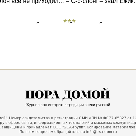
он все не приходил... – С-с-слон! – звал Ежик. 
***
что он даже сбросил с себя полушубок и валенк
казалось, что это огромный добрый Слон ходит 
мой".
Номер свидетельства о регистрации СМИ «ПИ № ФС77-65327 от 12
ру в сфере связи, информационных технологий и массовых коммуникац
а защищены и принадлежат ООО "БСА-групп". Копирование материалов
По всем вопросам обращайтесь на info@bsa-dom.ru