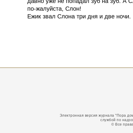
давно уже не попадал зуб на зуб. А Сл
по-жалуйста, Слон!
Ежик звал Слона три дня и две ночи.
на третью ночь ему стало так тепло, 
Это в лес пришла оттепель. А Ежику 
Электронная версия журнала "Пора до
службой по надзо
© Все прав