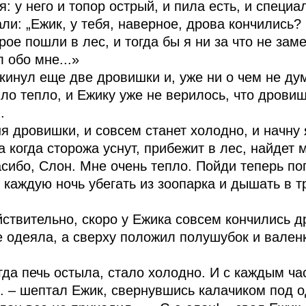
у него и топор острый, и пила есть, и специал
ли: „Ежик, у тебя, наверное, дрова кончились
рое пошли в лес, и тогда бы я ни за что не зам
 обо мне...»
дкинул еще две дровишки и, уже ни о чем не ду
ло тепло, и Ежику уже не верилось, что дровиш
.
ня дровишки, и совсем станет холодно, и начну 
 когда сторожа уснут, прибежит в лес, найдет м
асибо, Слон. Мне очень тепло. Пойди теперь по
т каждую ночь убегать из зоопарка и дышать в 
йствительно, скоро у Ежика совсем кончились 
е одеяла, а сверху положил полушубок и валенк
гда печь остыла, стало холодно. И с каждым ч
.. – шептал Ежик, свернувшись калачиком под о