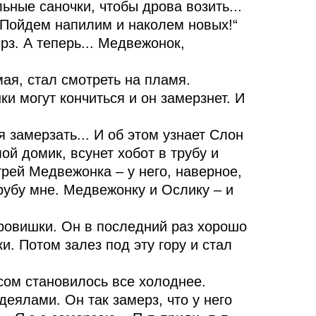
ьные саночки, чтобы дрова возить...
? Пойдем напилим и наколем новых!“
ерз. А теперь... Медвежонок,
мая, стал смотреть на пламя.
ки могут кончиться и он замерзнет. И
я замерзать... И об этом узнает Слон
ой домик, всунет хобот в трубу и
грей Медвежонка – у него, наверное,
трубу мне. Медвежонку и Ослику – и
дровишки. Он в последний раз хорошо
и. Потом залез под эту гору и стал
асом становилось все холоднее.
деялами. Он так замерз, что у него