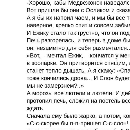
-Хорошо, кабы Медвежонок наведался: 
Вот пришли бы они с Осликом и сказа
А я бы их напоил чаем, и мы бы все т
наверное, крепко спит и совсем забыл
И Ежику стало так грустно, что он по
Печь разгорелась, и теперь в доме бы
он, незаметно для себя размечтался..
«Вот, – мечтал Ежик, – кончатся у ме
в зоопарке. Он притворится спящим, а
станет тепло дышать. А я скажу: «Сп
тоже кончились дрова... И Слон буде
мы не замерзнем?..»
А морозы все лютели и лютели. И де
протопил печь, сложил на постель вс
ждать.
Сначала ему было жарко, а потом, ко
«С-с-скорее бы п-п-пришел С-с-слон!