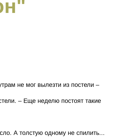
он"
утрам не мог вылезти из постели –
стели. – Еще неделю постоят такие
сло. А толстую одному не спилить...