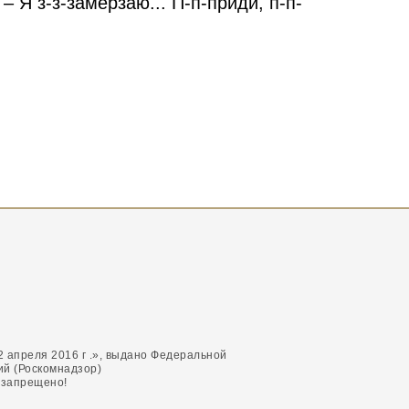
– Я з-з-замерзаю... П-п-приди, п-п-
и.
меж сосен и дышит ему в трубу.
 апреля 2016 г .», выдано Федеральной
ий (Роскомнадзор)
 запрещено!