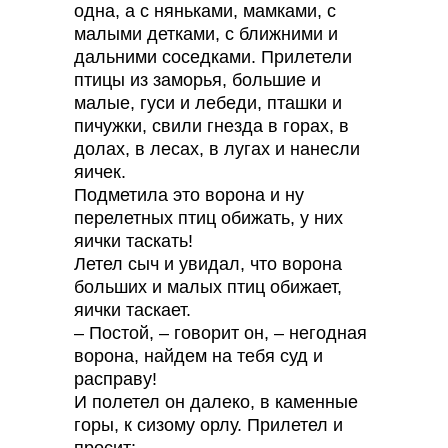
одна, а с няньками, мамками, с
малыми детками, с ближними и
дальними соседками. Прилетели
птицы из заморья, большие и
малые, гуси и лебеди, пташки и
пичужки, свили гнезда в горах, в
долах, в лесах, в лугах и нанесли
яичек.
Подметила это ворона и ну
перелетных птиц обижать, у них
яички таскать!
Летел сыч и увидал, что ворона
больших и малых птиц обижает,
яички таскает.
– Постой, – говорит он, – негодная
ворона, найдем на тебя суд и
расправу!
И полетел он далеко, в каменные
горы, к сизому орлу. Прилетел и