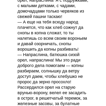
орел, напраслина! Я с подружками,
с малыми детками, с чадами,
домочадцами только червяков из
свежей пашни таскаю!
— А еще на тебя всюду народ
плачется, что как хлеб сожнут да
снопы в копна сложат, то ты
налетишь со всем своим вороньем
и давай озорничать, снопы
ворошить да копны разбивать!
— Напраслина, батюшка сизой
орел, напраслина! Мы это ради
доброго дела помогаем — копны
разбираем, солнышку да ветру
доступ даем, чтобы хлебушко не
пророс да зерно просохло!
Рассердился орел на старую
врунью-ворону, велел ее засадить
в острог, в решетчатый теремок, за
железные засовы, за булатные