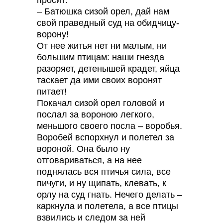
просит:
– Батюшка сизой орел, дай нам
свой праведный суд на обидчицу-
ворону!
От нее житья нет ни малым, ни
большим птицам: наши гнезда
разоряет, детенышей крадет, яйца
таскает да ими своих воронят
питает!
Покачал сизой орел головой и
послал за вороною легкого,
меньшого своего посла – воробья.
Воробей вспорхнул и полетел за
вороной. Она было ну
отговариваться, а на нее
поднялась вся птичья сила, все
пичуги, и ну щипать, клевать, к
орлу на суд гнать. Нечего делать –
каркнула и полетела, а все птицы
взвились и следом за ней