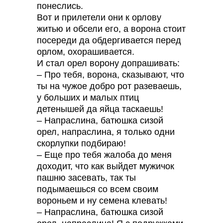
понеслись.
Вот и прилетели они к орлову
житью и обсели его, а ворона стоит
посереди да обдергивается перед
орлом, охорашивается.
И стал орел ворону допрашивать:
– Про тебя, ворона, сказывают, что
ты на чужое добро рот разеваешь,
у больших и малых птиц
детенышей да яйца таскаешь!
– Напраслина, батюшка сизой
орел, напраслина, я только одни
скорлупки подбираю!
– Еще про тебя жалоба до меня
доходит, что как выйдет мужичок
пашню засевать, так ты
подымаешься со всем своим
вороньем и ну семена клевать!
– Напраслина, батюшка сизой