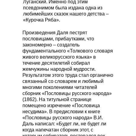
Луганский. Именно под этим
псевдонимом была издана одна из
любимейших сказок нашего детства –
«Курочка Ряба».
Произведения Даля пестрят
пословицами, прибаутками, что
закономерно – создатель
фундаментального «Толкового словаря
живого великорусского языка» в
течение десятилетий собирал
жемчужины народной мудрости.
Результатом этого труда стал органично
связанный со словарем и любимый
многими поколениями читателей
сборник «Пословицы русского народа»
(1862). На титульной странице
помещено изречение «Пословица
несудима». В предисловии к книге
«Пословицы русского народа» В.И.
Даль написал: «Будет ли, не будет ли
когда напечатан сборник этот, с
которым собиратель пестовался век