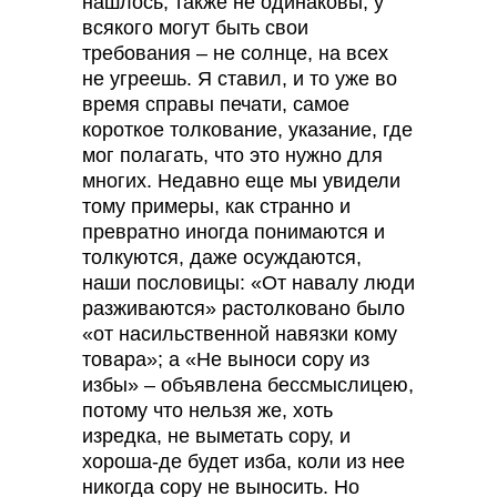
нашлось, также не одинаковы, у
всякого могут быть свои
требования – не солнце, на всех
не угреешь. Я ставил, и то уже во
время справы печати, самое
короткое толкование, указание, где
мог полагать, что это нужно для
многих. Недавно еще мы увидели
тому примеры, как странно и
превратно иногда понимаются и
толкуются, даже осуждаются,
наши пословицы: «От навалу люди
разживаются» растолковано было
«от насильственной навязки кому
товара»; а «Не выноси сору из
избы» – объявлена бессмыслицею,
потому что нельзя же, хоть
изредка, не выметать сору, и
хороша-де будет изба, коли из нее
никогда сору не выносить. Но