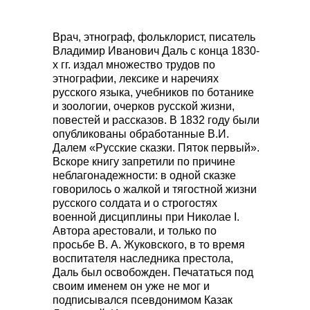
Врач, этнограф, фольклорист, писатель
Владимир Иванович Даль с конца 1830-
х гг. издал множество трудов по
этнографии, лексике и наречиях
русского языка, учебников по ботанике
и зоологии, очерков русской жизни,
повестей и рассказов. В 1832 году были
опубликованы обработанные В.И.
Далем «Русские сказки. Пяток первый».
Вскоре книгу запретили по причине
неблагонадежности: в одной сказке
говорилось о жалкой и тягостной жизни
русского солдата и о строгостях
военной дисциплины при Николае I.
Автора арестовали, и только по
просьбе В. А. Жуковского, в то время
воспитателя наследника престола,
Даль был освобожден. Печататься под
своим именем он уже не мог и
подписывался псевдонимом Казак