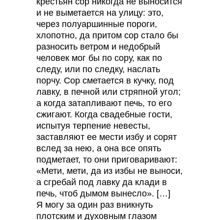
крестьян сор никогда не выносится
и не выметается на улицу: это,
через полуаршинные пороги,
хлопотно, да притом сор стало бы
разносить ветром и недобрый
человек мог бы по сору, как по
следу, или по следку, наслать
порчу. Сор сметается в кучку, под
лавку, в печной или стряпной угол;
а когда затапливают печь, то его
сжигают. Когда свадебные гости,
испытуя терпение невесты,
заставляют ее мести избу и сорят
вслед за нею, а она все опять
подметает, то они приговаривают:
«Мети, мети, да из избы не выноси,
а сгребай под лавку да клади в
печь, чтоб дымом вынесло». […]
Я могу за один раз вникнуть
плотским и духовным глазом