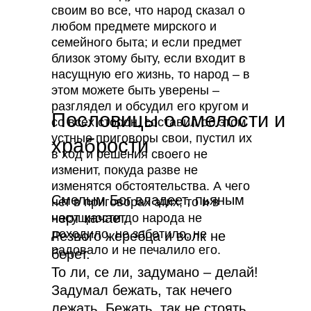
своим во все, что народ сказал о
любом предмете мирского и
семейного быта; и если предмет
близок этому быту, если входит в
насущную его жизнь, то народ – в
этом можете быть уверены –
разглядел и обсудил его кругом и
Пословицы о смелости и
со всех сторон, составил об этом
устные приговоры свои, пустил их
храбрости
в ход и решения своего не
изменит, покуда разве не
изменятся обстоятельства. А чего
Смелым Бог владеет, пьяным
нет в приговорах этих, то и в
черт качает.
насущности до народа не
доходило, не заботило, не
Резвого жеребца и волк не
радовало и не печалило его.
берет.
То ли, се ли, задумано – делай!
Задумал бежать, так нечего
лежать. Бежать, так не стоять.