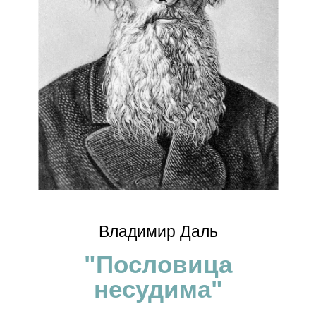
Владимир Даль
"Пословица
несудима"