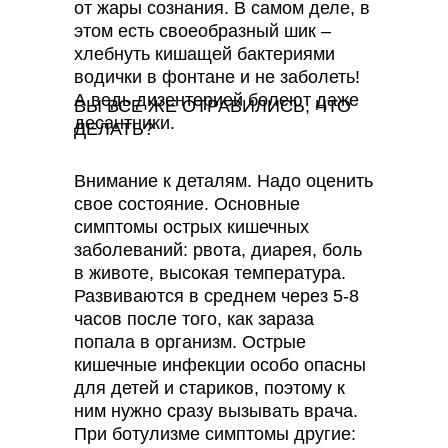
от жары сознания. В самом деле, в
этом есть своеобразный шик –
хлебнуть кишащей бактериями
водички в фонтане и не заболеть!
А ведь дизентерией болеют даже
ВЫ ВСЕ ЖЕ ОТРАВИЛИСЬ, ЧТО
десантники.
ДЕЛАТЬ?
Внимание к деталям. Надо оценить
свое состояние. Основные
симптомы острых кишечных
заболеваний: рвота, диарея, боль
в животе, высокая температура.
Развиваются в среднем через 5-8
часов после того, как зараза
попала в организм. Острые
кишечные инфекции особо опасны
для детей и стариков, поэтому к
ним нужно сразу вызывать врача.
При ботулизме симптомы другие: