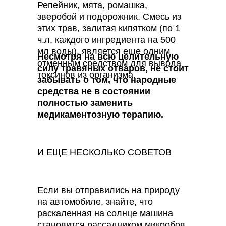
Репейник, мята, ромашка,
зверобой и подорожник. Смесь из
этих трав, залитая кипятком (по 1
ч.л. каждого ингредиента на 500
мл воды), является еще одним
Несмотря на всю целительную
отменным средством для вывода
силу травяных отваров, не стоит
токсинов из организма.
забывать о том, что народные
средства не в состоянии
полностью заменить
медикаментозную терапию.
И ЕЩЕ НЕСКОЛЬКО СОВЕТОВ
Если вы отправились на природу
на автомобиле, знайте, что
раскаленная на солнце машина
становится рассадником микробов.