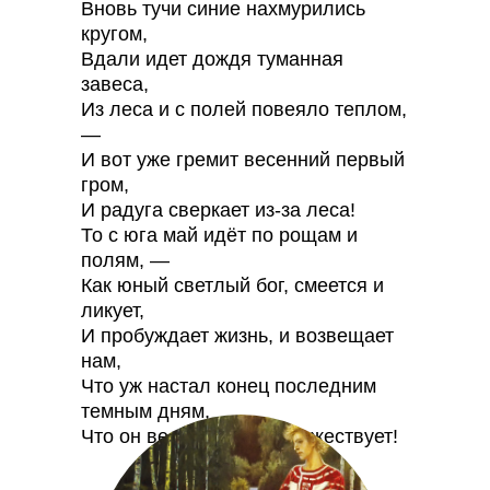
Вновь тучи синие нахмурились
кругом,
Вдали идет дождя туманная
завеса,
Из леса и с полей повеяло теплом,
—
И вот уже гремит весенний первый
гром,
И радуга сверкает из-за леса!
То с юга май идёт по рощам и
полям, —
Как юный светлый бог, смеется и
ликует,
И пробуждает жизнь, и возвещает
нам,
Что уж настал конец последним
темным дням,
Что он весны победу торжествует!