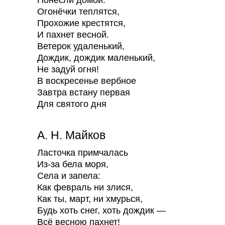
Понесли домой.
Огонёчки теплятся,
Прохожие крестятся,
И пахнет весной.
Ветерок удаленький,
Дождик, дождик маленький,
Не задуй огня!
В воскресенье вербное
Завтра встану первая
Для святого дня
А. Н. Майков
Ласточка примчалась
Из-за бела моря,
Села и запела:
Как февраль ни злися,
Как ты, март, ни хмурься,
Будь хоть снег, хоть дождик —
Всё весною пахнет!