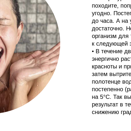
походите, поп
угодно. Пост
до часа. А на
достаточно. Н
организм для 
к следующей 
• В течение д
энергично ра
красноты и пр
затем вытрите
полотенце вод
постепенно (р
на 5°C. Так в
результат в т
снижению гра