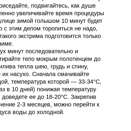
риседайте, подвигайтесь, как душе
епенно увеличивайте время процедуры
 улице зимой голышом 10 минут будет
о с этим делом торопиться не надо,
такого экстрима подготовится только
зиме.
вух минут последовательно и
стирайте тело мокрым полотенцем до
илива тепла шею, грудь и спину,
 их насухо. Сначала смачивайте
ой, температура которой — 33-34°C,
аз в 10 дней) понижая температуру
ы доведете ее до 18-20°C. Закрепив
ечение 2-3 месяцев, можно перейти к
дуса воды до холодной.